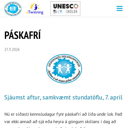
V
PÁSKAFRÍ
27.3.2026
Sjáumst aftur, samkvæmt stundatöflu, 7. apríl
Nú er síðasti kennsludagur fyrir páskafrí að líða undir lok. Það
var ekki annað að sjá eða heyra á göngum skólans í dag að