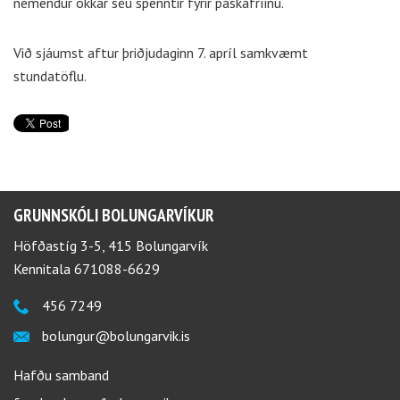
nemendur okkar séu spenntir fyrir páskafríinu.
Við sjáumst aftur þriðjudaginn 7. apríl samkvæmt
stundatöflu.
GRUNNSKÓLI BOLUNGARVÍKUR
Höfðastíg 3-5, 415 Bolungarvík
Kennitala 671088-6629
456 7249
bolungur@bolungarvik.is
Hafðu samband