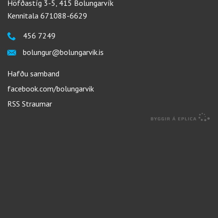
Höfðastíg 3-5, 415 Bolungarvík
Kennitala 671088-6629
456 7249
bolungur@bolungarvik.is
Hafðu samband
facebook.com/bolungarvik
RSS Straumar