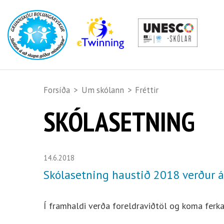
Forsíða
>
Um skólann
>
Fréttir
SKÓLASETNING
14.6.2018
Skólasetning haustið 2018 verður á 
Í framhaldi verða foreldraviðtöl og koma ferka