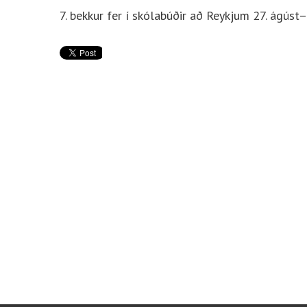
7. bekkur fer í skólabúðir að Reykjum 27. ágú