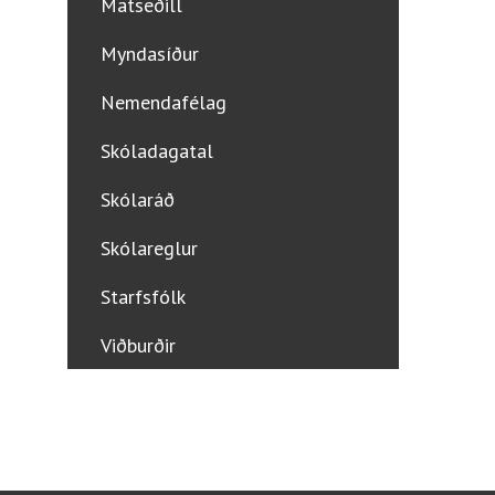
Matseðill
Myndasíður
Nemendafélag
Skóladagatal
Skólaráð
Skólareglur
Starfsfólk
Viðburðir