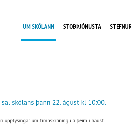
Grunnskóli Bolungarvíkur
UM SKÓLANN
STOÐÞJÓNUSTA
STEFNUR
sal skólans þann 22. ágúst kl 10:00.
ri upplýsingar um tímaskráningu á þeim í haust.