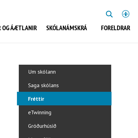
St
LEITA
 OG ÁÆTLANIR
SKÓLANÁMSKRÁ
FORELDRAR
Leita
Um skólann
Saga skólans
Fréttir
eTwinning
Gróðurhúsið