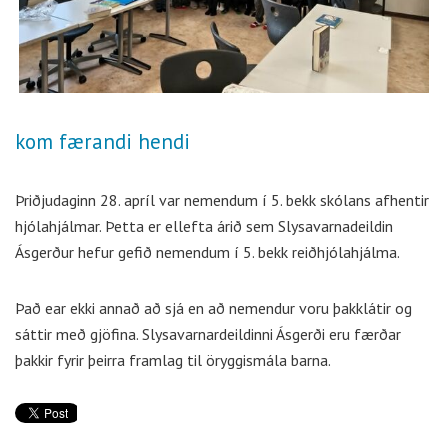
kom færandi hendi
Þriðjudaginn 28. apríl var nemendum í 5. bekk skólans afhentir
hjólahjálmar. Þetta er ellefta árið sem Slysavarnadeildin
Ásgerður hefur gefið nemendum í 5. bekk reiðhjólahjálma.
Það ear ekki annað að sjá en að nemendur voru þakklátir og
sáttir með gjöfina. Slysavarnardeildinni Ásgerði eru færðar
þakkir fyrir þeirra framlag til öryggismála barna.