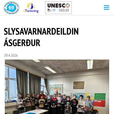
V
SLYSAVARNARDEILDIN
ÁSGERÐUR
29.4.2026