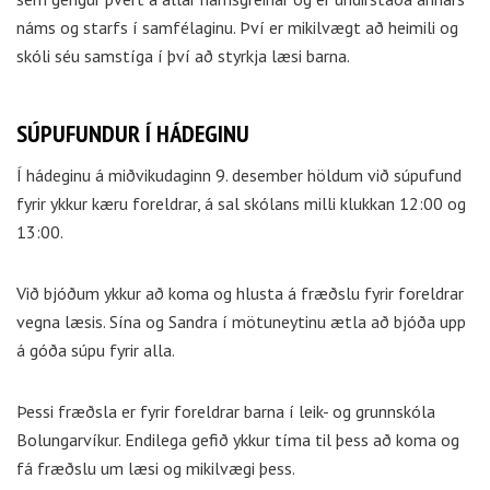
náms og starfs í samfélaginu. Því er mikilvægt að heimili og
skóli séu samstíga í því að styrkja læsi barna.
SÚPUFUNDUR Í HÁDEGINU
Í hádeginu á miðvikudaginn 9. desember höldum við súpufund
fyrir ykkur kæru foreldrar, á sal skólans milli klukkan 12:00 og
13:00.
Við bjóðum ykkur að koma og hlusta á fræðslu fyrir foreldrar
vegna læsis. Sína og Sandra í mötuneytinu ætla að bjóða upp
á góða súpu fyrir alla.
Þessi fræðsla er fyrir foreldrar barna í leik- og grunnskóla
Bolungarvíkur. Endilega gefið ykkur tíma til þess að koma og
fá fræðslu um læsi og mikilvægi þess.