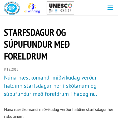
V
STARFSDAGUR OG
SÚPUFUNDUR MEÐ
FORELDRUM
8.12.2015
Núna næstkomandi miðvikudag verður
haldinn starfsdagur hér í skólanum og
súpufundur með foreldrum í hádeginu.
Núna næstkomandi miðvikudag verður haldinn starfsdagur hér
í skólanum.