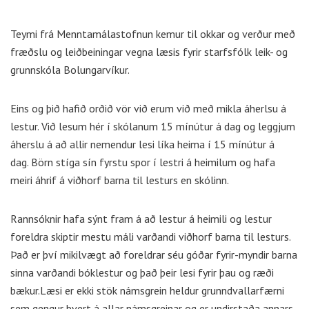
Teymi frá Menntamálastofnun kemur til okkar og verður með
fræðslu og leiðbeiningar vegna læsis fyrir starfsfólk leik- og
grunnskóla Bolungarvíkur.
Eins og þið hafið orðið vör við erum við með mikla áherlsu á
lestur. Við lesum hér í skólanum 15 mínútur á dag og leggjum
áherslu á að allir nemendur lesi líka heima í 15 mínútur á
dag. Börn stíga sín fyrstu spor í lestri á heimilum og hafa
meiri áhrif á viðhorf barna til lesturs en skólinn.
Rannsóknir hafa sýnt fram á að lestur á heimili og lestur
foreldra skiptir mestu máli varðandi viðhorf barna til lesturs.
Það er því mikilvægt að foreldrar séu góðar fyrir-myndir barna
sinna varðandi bóklestur og það þeir lesi fyrir þau og ræði
bækur.Læsi er ekki stök námsgrein heldur grunndvallarfærni
sem gengur þvert á allar námsgreinar og er undirstaða annars