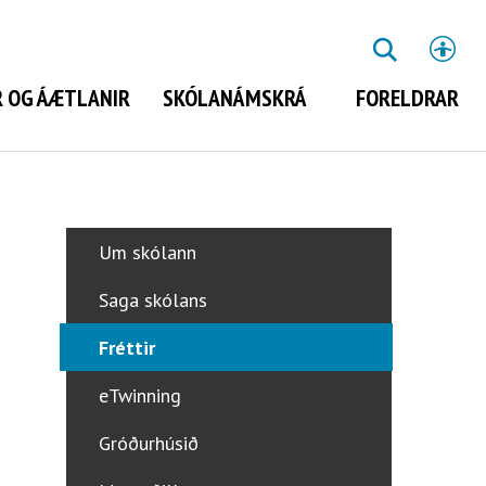
St
LEITA
 OG ÁÆTLANIR
SKÓLANÁMSKRÁ
FORELDRAR
Leita
Um skólann
Saga skólans
Fréttir
eTwinning
Gróðurhúsið