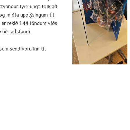
tvangur fyrri ungt fólk að
g miðla upplýsingum til
 er rekið í 44 löndum víðs
hér á Íslandi.
sem send voru inn til