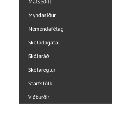
Matseðill
Myndasíður
Nemendafélag
Skóladagatal
Skólaráð
Skólareglur
Starfsfólk
Viðburðir