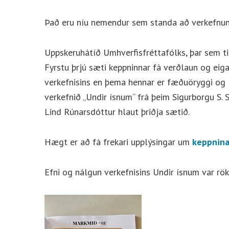
Það eru níu nemendur sem standa að verkefnu
Uppskeruhátíð Umhverfisfréttafólks, þar sem til
Fyrstu þrjú sæti keppninnar fá verðlaun og eiga
verkefnisins en þema hennar er fæðuöryggi og l
verkefnið „Undir ísnum“ frá þeim Sigurborgu S. 
Lind Rúnarsdóttur hlaut þriðja sætið.
Hægt er að fá frekari upplýsingar um
keppnin
Efni og nálgun verkefnisins Undir ísnum var r