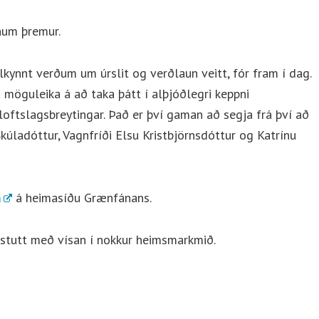
num þremur.
kynnt verðum um úrslit og verðlaun veitt, fór fram í dag.
 möguleika á að taka þátt í alþjóðlegri keppni
oftslagsbreytingar. Það er því gaman að segja frá því að
Skúladóttur, Vagnfríði Elsu Kristbjörnsdóttur og Katrínu
a
á heimasíðu Grænfánans.
ökstutt með vísan í nokkur heimsmarkmið.