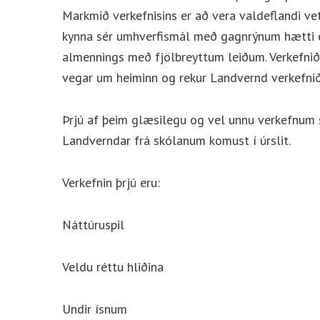
Markmið verkefnisins er að vera valdeflandi vet
kynna sér umhverfismál með gagnrýnum hætti o
almennings með fjölbreyttum leiðum. Verkefnið
vegar um heiminn og rekur Landvernd verkefnið 
Þrjú af þeim glæsilegu og vel unnu verkefnum 
Landverndar frá skólanum komust í úrslit.
Verkefnin þrjú eru:
Náttúruspil
Veldu réttu hliðina
Undir ísnum