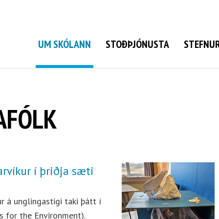
Grunnskóli Bolungarvíkur
UM SKÓLANN
STOÐÞJÓNUSTA
STEFNUR
AFÓLK
víkur í þriðja sæti
á unglingastigi taki þátt í
s for the Environment).