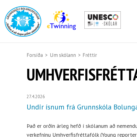
Forsíða
>
Um skólann
>
Fréttir
UMHVERFISFRÉTT
27.4.2026
Undir ísnum frá Grunnskóla Bolungar
Það er orðin árleg hefð í skólanum að nemendur 
verkefninu Umhverfisfréttafólk (Young reporter