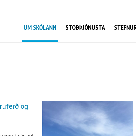
Grunnskóli Bolungarvíkur
UM SKÓLANN
STOÐÞJÓNUSTA
STEFNUR
öruferð og
skemmti sér vel.