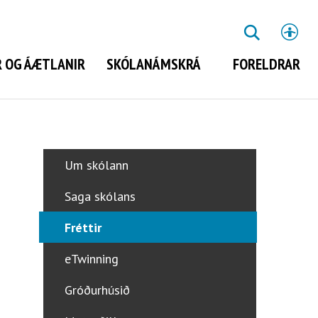
St
LEITA
 OG ÁÆTLANIR
SKÓLANÁMSKRÁ
FORELDRAR
Leita
Um skólann
Saga skólans
Fréttir
eTwinning
Gróðurhúsið