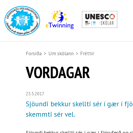
Forsíða
>
Um skólann
>
Fréttir
VORDAGAR
23.5.2017
Sjöundi bekkur skellti sér í gær í fj
skemmti sér vel.
Sjöundi bekkur skellti sér í gær í fjöruferð og 