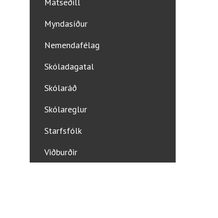
Matseðill
Myndasíður
Nemendafélag
Skóladagatal
Skólaráð
Skólareglur
Starfsfólk
Viðburðir