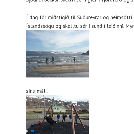
Í dag fór miðstigið til Suðureyrar og heimsótti
Íslandssögu og skelltu sér í sund í leiðinni. My
sínu máli.