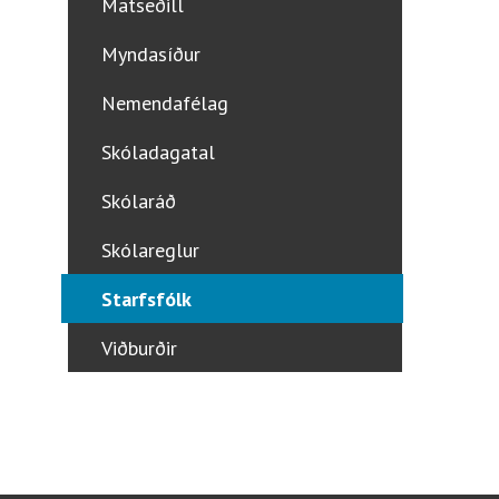
Matseðill
Myndasíður
Nemendafélag
Skóladagatal
Skólaráð
Skólareglur
Starfsfólk
Viðburðir