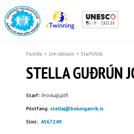
Forsíða
>
Um skólann
>
Starfsfólk
STELLA GUÐRÚN 
Starf:
Þroskaþjálfi
Póstfang
:
stellaj@bolungarvik.is
Sími:
4567249