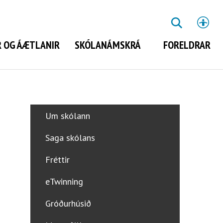
St
LEITA
 OG ÁÆTLANIR
SKÓLANÁMSKRÁ
FORELDRAR
Leita
Um skólann
Saga skólans
Fréttir
eTwinning
Gróðurhúsið