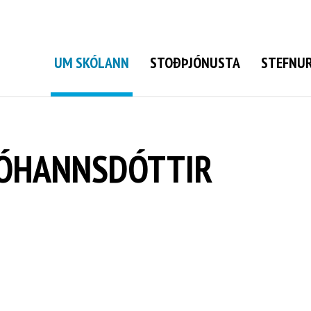
Grunnskóli Bolungarvíkur
UM SKÓLANN
STOÐÞJÓNUSTA
STEFNUR
JÓHANNSDÓTTIR