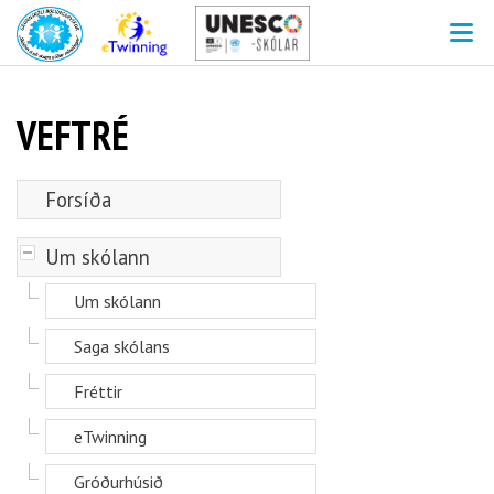
V
VEFTRÉ
Forsíða
-
Um skólann
Um skólann
Saga skólans
Fréttir
eTwinning
Gróðurhúsið