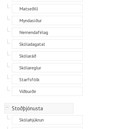
Matseðill
Myndasíður
Nemendafélag
Skóladagatal
Skólaráð
Skólareglur
Starfsfólk
Viðburðir
-
Stoðþjónusta
Skólahjúkrun