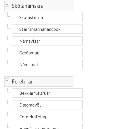
-
Skólanámskrá
Skólastefna
Starfsmannahandbók
Námsvísar
Gæðamat
Námsmat
-
Foreldrar
Bekkjarfulltrúar
Dægradvöl
Foreldrafélag
Hagnýtar upplýsingar