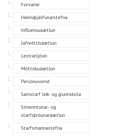
Forvarnir
Heimaþjálfunarstefna
Inflúensuáætlun
Jafnréttisáætlun
Lestrarljósin
Móttökuáætlun
Persónuvernd
Samstarf leik- og grunnskóla
Símenntunar- og
starfsþróunaráætlun
Starfsmannastefna