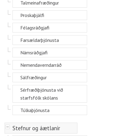
Talmeinafræðingur
Þroskaþjálfi
Félagsráðgjafi
Farsældarþjónusta
Námsráðgjafi
Nemendaverndarráð
Sálfræðingur
Sérfræðiþjónusta við
starfsfólk skólans
Túlkaþjónusta
-
Stefnur og áætlanir